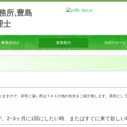
事務所紹介
業務案内
当社のサービ
タッフ募集
知らせ
営理念
通案内
ミナー案内
ンク集
★立子の耳より情報
★相続のまめ知識
料金について
よくある質問
金融機関の皆様へ
りますので、非常に遠い所はＴＫＣの他の先生をご紹介致します。原則とし
が、2~3ヶ月に1回にしたい時、またはすぐに来て欲し