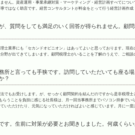
りません。資産運用・事業承継対策・マーケティング・経営計画すべてについ
指導ではなく助言です。経営コンサルタントが料金をとって行う経営計画作成
が、質問をしても満足のいく回答が得られません。顧問
税理士業界にも「セカンドオピニオン」はあってよいと思っております。現在
意分野が出てきてしまいます。顧問税理士がいることを了解のうえで、ご相談
務所と言っても手狭です。訪問していただいても座る場
か？
方法でもお受けします。が、せっかく顧問契約を結んだのですから是非税理士
てもらうことを負担に感じる社長様は、月一回当事務所までパソコン持参でい
していただけたり、元気になっていただければよいと感じています。月に一度
です。生前に対策が必要とお聞きしました。何歳くらい