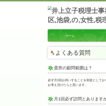
ホーム
ス
お
経
交
セ
リ
よくある質問
貴所の顧問範囲は？
必ず月1回お伺いすることを前提としてお
お考え頂けたらと思います。
月1回必ず訪問とあります