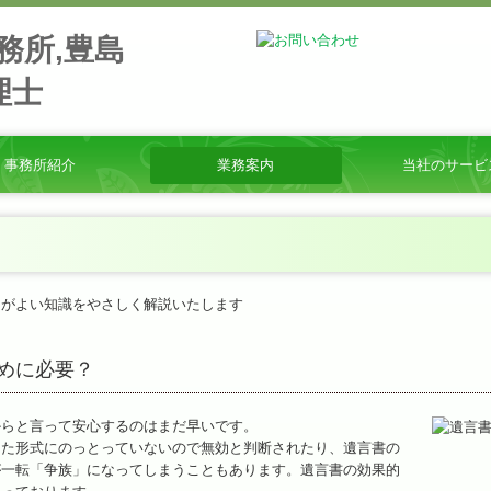
事務所紹介
業務案内
当社のサービ
タッフ募集
知らせ
営理念
通案内
ミナー案内
ンク集
★立子の耳より情報
★相続のまめ知識
料金について
よくある質問
金融機関の皆様へ
うがよい知識をやさしく解説いたします
めに必要？
からと言って安心するのはまだ早いです。
した形式にのっとっていないので無効と判断されたり、遺言書の
が一転「争族」になってしまうこともあります。遺言書の効果的