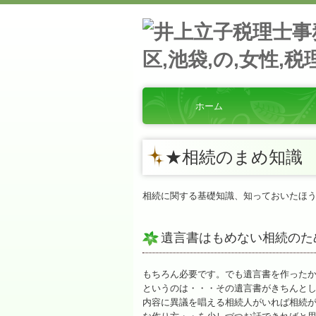
ホーム
ス
お
経
交
セ
リ
★相続のまめ知識
相続に関する基礎知識、知っておいたほ
遺言書はもめない相続のた
もちろん必要です。でも遺言書を作った
というのは・・・その遺言書がきちんと
内容に異議を唱える相続人がいれば相続