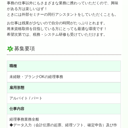
事務の仕事以外にもさまざまな業務に携わっていただくので、興味
がある方は楽しいはず！
★立子の耳より情報
ときには外部セミナーの同行アシスタントをしていただくことも。
★相続のまめ知識
お仕事は残業が少ないので自分の時間がたっぷりとれます。
将来資格取得を目指している方にとっても最適な環境です！
希望次第では、税務・システム研修も受けていただけます。
料金について
よくある質問
募集要項
金融機関の皆様へ
職種
当社のサービス
未経験・ブランクOKの経理事務
お問い合わせ
雇用形態
個人情報保護方針
アルバイト / パート
仕事内容
経理事務業務全般
◆データ入力（会計伝票の起票、経理ソフト、確定申告）及び作