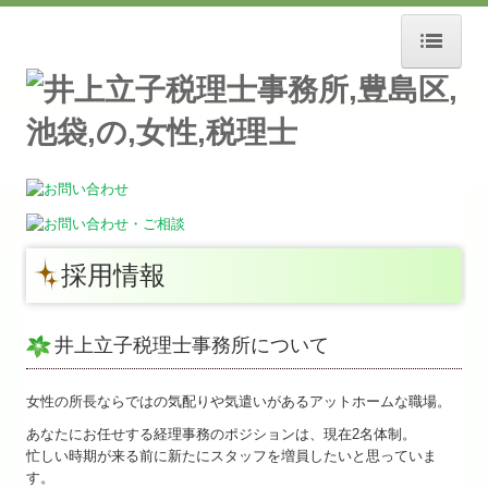
ホーム
事務所紹介
スタッフ募集
お知らせ
採用情報
経営理念
交通案内
井上立子税理士事務所について
セミナー案内
女性の所長ならではの気配りや気遣いがあるアットホームな職場。
リンク集
あなたにお任せする経理事務のポジションは、現在2名体制。
忙しい時期が来る前に新たにスタッフを増員したいと思っていま
業務案内
す。