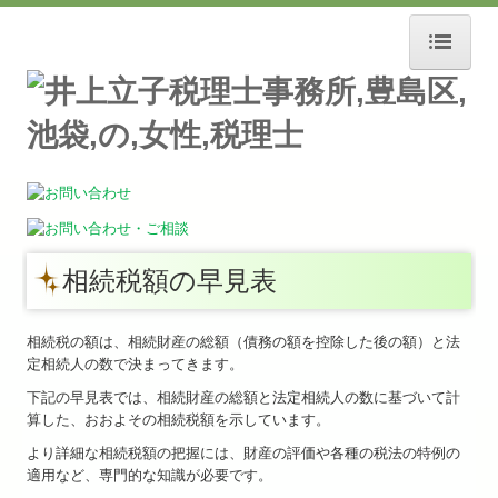
ホーム
事務所紹介
スタッフ募集
お知らせ
相続税額の早見表
経営理念
交通案内
相続税の額は、相続財産の総額（債務の額を控除した後の額）と法
定相続人の数で決まってきます。
セミナー案内
下記の早見表では、相続財産の総額と法定相続人の数に基づいて計
算した、おおよその相続税額を示しています。
リンク集
より詳細な相続税額の把握には、財産の評価や各種の税法の特例の
適用など、専門的な知識が必要です。
業務案内