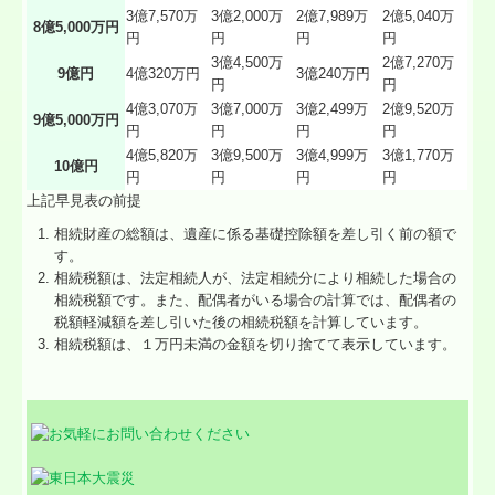
3億7,570万
3億2,000万
2億7,989万
2億5,040万
8億5,000万円
円
円
円
円
3億4,500万
2億7,270万
9億円
4億320万円
3億240万円
円
円
4億3,070万
3億7,000万
3億2,499万
2億9,520万
9億5,000万円
円
円
円
円
4億5,820万
3億9,500万
3億4,999万
3億1,770万
10億円
円
円
円
円
上記早見表の前提
相続財産の総額は、遺産に係る基礎控除額を差し引く前の額で
す。
相続税額は、法定相続人が、法定相続分により相続した場合の
相続税額です。また、配偶者がいる場合の計算では、配偶者の
税額軽減額を差し引いた後の相続税額を計算しています。
相続税額は、１万円未満の金額を切り捨てて表示しています。