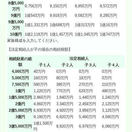
8億5,000
9,756万円
9,150万円
8,855万円
8,572万円
万円
9億円
1億543万円
9,919万円
9,582万円
9,285万円
9億5,000
1億1,331万円
1億688万円
1億313万円
1億16万円
万円
10億円
1億2,118万円
1億1,457万円
1億1,045万円
1億747万円
家族構成を入力してください。
【法定相続人が子の場合の相続税額】
法定相続人
相続財産の総
額
子１人
子２人
子３人
子４人
4,000万円
40万円
0万円
0万円
0万円
5,000万円
160万円
80万円
19万円
0万円
7,500万円
580万円
395万円
270万円
210万円
1億円
1,220万円
770万円
629万円
490万円
1億5,000万円
2,860万円
1,840万円
1,440万円
1,240万円
2億円
4,860万円
3,340万円
2,459万円
2,120万円
2億5,000万円
6,930万円
4,920万円
3,959万円
3,120万円
3億円
9,180万円
6,920万円
5,460万円
4,580万円
1億1,500万
3億5,000万円
8,920万円
6,979万円
6,080万円
円