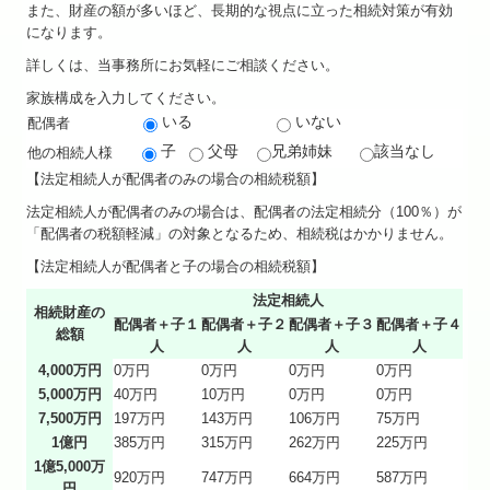
また、財産の額が多いほど、長期的な視点に立った相続対策が有効
になります。
★立子の耳より情報
詳しくは、当事務所にお気軽にご相談ください。
★相続のまめ知識
家族構成を入力してください。
いる
いない
配偶者
料金について
子
父母
兄弟姉妹
該当なし
他の相続人様
【法定相続人が配偶者のみの場合の相続税額】
よくある質問
法定相続人が配偶者のみの場合は、配偶者の法定相続分（100％）が
金融機関の皆様へ
「配偶者の税額軽減」の対象となるため、相続税はかかりません。
【法定相続人が配偶者と子の場合の相続税額】
当社のサービス
法定相続人
相続財産の
配偶者＋子１
配偶者＋子２
配偶者＋子３
配偶者＋子４
お問い合わせ
総額
人
人
人
人
4,000万円
0万円
0万円
0万円
0万円
個人情報保護方針
5,000万円
40万円
10万円
0万円
0万円
7,500万円
197万円
143万円
106万円
75万円
1億円
385万円
315万円
262万円
225万円
1億5,000万
920万円
747万円
664万円
587万円
円