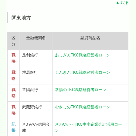
▲ 戻る
関東地方
区
金融機関名
融資商品名
分
戦
足利銀行
あしぎんTKC戦略経営者ローン
略
戦
群馬銀行
ぐんぎんTKC戦略経営者ローン
略
戦
常陽銀行
常陽のTKC戦略経営者ローン
略
戦
武蔵野銀行
むさしのTKC戦略経営者ローン
略
記
さわやか信用金
さわやか・TKC中小企業会計活用ロー
帳
庫
ン