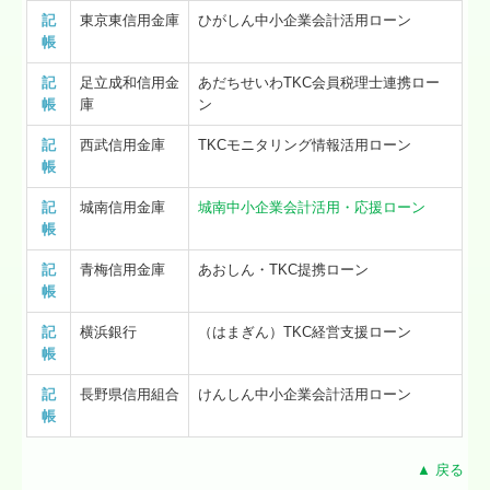
記
東京東信用金庫
ひがしん中小企業会計活用ローン
帳
記
足立成和信用金
あだちせいわTKC会員税理士連携ロー
帳
庫
ン
記
西武信用金庫
TKCモニタリング情報活用ローン
帳
記
城南信用金庫
城南中小企業会計活用・応援ローン
帳
記
青梅信用金庫
あおしん・TKC提携ローン
帳
記
横浜銀行
（はまぎん）TKC経営支援ローン
帳
記
長野県信用組合
けんしん中小企業会計活用ローン
帳
▲ 戻る