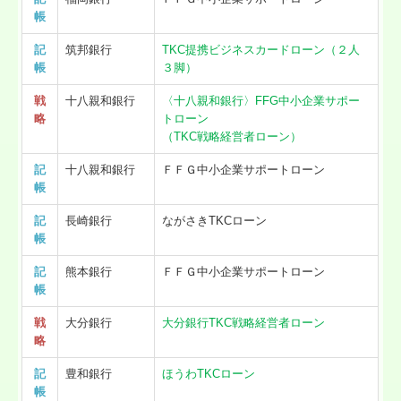
帳
記
筑邦銀行
TKC提携ビジネスカードローン（２人
帳
３脚）
戦
十八親和銀行
〈十八親和銀行〉FFG中小企業サポー
略
トローン
（TKC戦略経営者ローン）
記
十八親和銀行
ＦＦＧ中小企業サポートローン
帳
記
長崎銀行
ながさきTKCローン
帳
記
熊本銀行
ＦＦＧ中小企業サポートローン
帳
戦
大分銀行
大分銀行TKC戦略経営者ローン
略
記
豊和銀行
ほうわTKCローン
帳