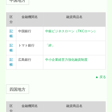
中国地方
区
金融機関名
融資商品名
分
記
中国銀行
中銀ビジネスローン（TKCローン）
帳
記
トマト銀行
「絆」
帳
記
広島銀行
中小企業経営力強化融資制度
帳
▲ 戻る
四国地方
区
金融機関名
融資商品名
分