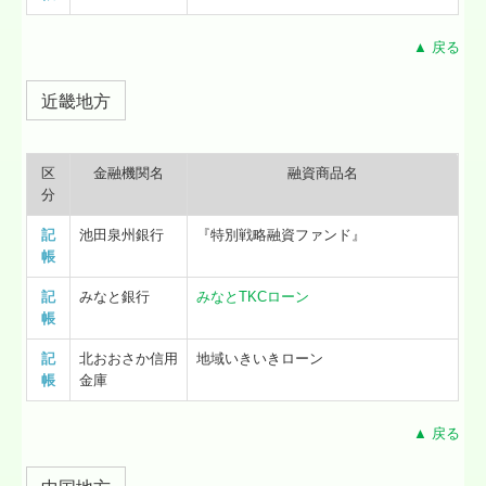
▲ 戻る
近畿地方
区
金融機関名
融資商品名
分
記
池田泉州銀行
『特別戦略融資ファンド』
帳
記
みなと銀行
みなとTKCローン
帳
記
北おおさか信用
地域いきいきローン
帳
金庫
▲ 戻る