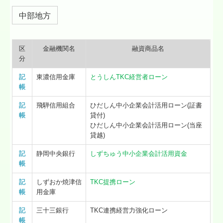
中部地方
区
金融機関名
融資商品名
分
記
東濃信用金庫
とうしんTKC経営者ローン
帳
記
飛騨信用組合
ひだしん中小企業会計活用ローン(証書
帳
貸付)
ひだしん中小企業会計活用ローン(当座
貸越)
記
静岡中央銀行
しずちゅう中小企業会計活用資金
帳
記
しずおか焼津信
TKC提携ローン
帳
用金庫
記
三十三銀行
TKC連携経営力強化ローン
帳