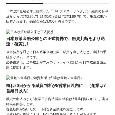
★立子の耳より情報
日本政策金融公庫と提携した「TKCファストリンク｣は、融資のお申
込みから5営業日以内（創業の場合は7営業日以内）で、審査結果が
★相続のまめ知識
回答されます。融資金額は3,000万円までです。
料金について
日本政策金融公庫との正式提携
で、融資判断をより迅
よくある質問
速・確実に!
当事務所を通じて
日本政策金融公庫に融資を申し込むと、申請の手
金融機関の皆様へ
続きがスムーズです。
必要書類は、当事務所が専用のオンライン窓口から日本政策金融公
当社のサービス
庫に提出します。
お問い合わせ
概ね20日かかる融資判断が5営業日以内に！（創業は7
個人情報保護方針
営業日以内）
融資の申込みから5営業日以内(創業の場合は7営業日以内)※に、審査
結果を回答します。
審査期間が短いため、円滑な資金調達を支援します。
※資料の不備等により、所定の日数を超えることがあります。