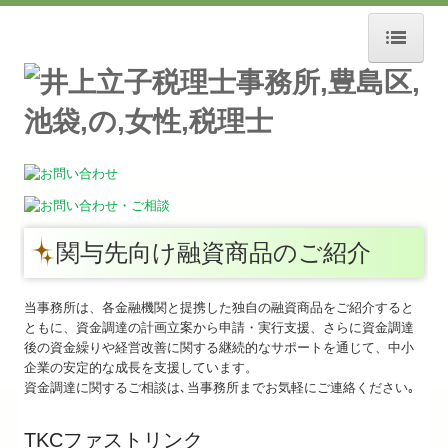
ホーム
事務所紹介
スタッフ募集
お知らせ
関与先向け融資商品のご紹介
経営理念
交通案内
当事務所は、各金融機関と提携した独自の融資商品をご紹介すると
ともに、資金調達の計画立案から申請・実行支援、さらに資金調達
後の資金繰りや経営改善に関する継続的なサポートを通じて、中小
セミナー案内
企業の安定的な成長を支援しています。
資金調達に関するご相談は､当事務所までお気軽にご連絡ください｡
リンク集
TKCファストリンク
業務案内