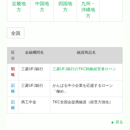
近畿地
中国地
四国地
九州・
方
方
方
沖縄地
方
全国
区
金融機関名
融資商品名
分
戦
三菱UFJ銀行
三菱UFJ銀行のTKC戦略経営者ローン
略
記
三菱UFJ銀行
がんばる中小企業を応援するローン
帳
「極め」
記
商工中金
TKC全国会提携融資（経営力強化）
帳
▲ 戻る