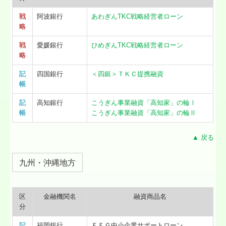
戦
阿波銀行
あわぎんTKC戦略経営者ローン
略
戦
愛媛銀行
ひめぎんTKC戦略経営者ローン
略
記
四国銀行
＜四銀＞ＴＫＣ提携融資
帳
記
高知銀行
こうぎん事業融資「高知家」の輪Ⅰ
帳
こうぎん事業融資「高知家」の輪Ⅱ
▲ 戻る
九州・沖縄地方
区
金融機関名
融資商品名
分
記
福岡銀行
ＦＦＧ中小企業サポートローン