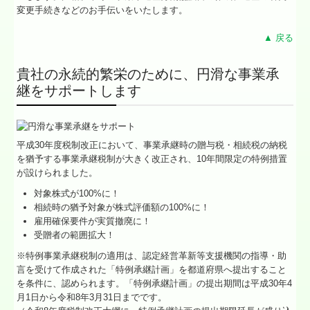
変更手続きなどのお手伝いをいたします。
▲ 戻る
貴社の永続的繁栄のために、円滑な事業承
継をサポートします
平成30年度税制改正において、事業承継時の贈与税・相続税の納税
を猶予する事業承継税制が大きく改正され、10年間限定の特例措置
が設けられました。
対象株式が100%に！
相続時の猶予対象が株式評価額の100%に！
雇用確保要件が実質撤廃に！
受贈者の範囲拡大！
※特例事業承継税制の適用は、認定経営革新等支援機関の指導・助
言を受けて作成された「特例承継計画」を都道府県へ提出すること
を条件に、認められます。「特例承継計画」の提出期間は平成30年4
月1日から令和8年3月31日までです。