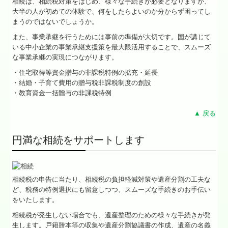
相続は、相続税対策をはじめ、様々な手続きが必要となりますが、
大半の人が初めての体験で、何をしたらよいのか分からず困ってし
★立子の耳より情報
まうのではないでしょうか。
また、事業承継を行うためには事前の準備が大切です。国が講じて
★相続のまめ知識
いる中小企業の事業承継支援策を最大限活用することで、スムーズ
な事業承継の実現につながります。
料金について
・住宅取得等資金贈与の非課税特例の拡充・延長
・結婚・子育て費用の贈与税非課税制度の創設
よくある質問
・教育資金一括贈与の非課税特例
金融機関の皆様へ
▲ 戻る
当社のサービス
円満な相続をサポートします
お問い合わせ
個人情報保護方針
相続税の申告に当たり、相続税の負担軽減対策や遺産分割の工夫な
ど、税務の特例選択にも留意しつつ、スムーズな手続きのお手伝い
をいたします。
相続税が発生しない場合でも、遺産整理のための様々な手続きが発
生します。戸籍謄本等の収集や遺産分割協議書の作成、遺産の名義