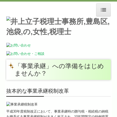
ホーム
事務所紹介
スタッフ募集
お知らせ
「事業承継」への準備をはじめ
経営理念
ませんか？
交通案内
抜本的な事業承継税制改革
セミナー案内
リンク集
平成30年度税制改正において、事業承継時の贈与税・相続税の納税
業務案内
を猶予する事業承継税制が大きく改正され、10年間限定の特例措置