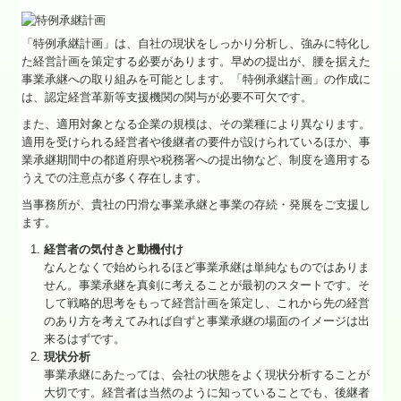
「特例承継計画」は、自社の現状をしっかり分析し、強みに特化し
た経営計画を策定する必要があります。早めの提出が、腰を据えた
事業承継への取り組みを可能とします。「特例承継計画」の作成に
は、認定経営革新等支援機関の関与が必要不可欠です。
また、適用対象となる企業の規模は、その業種により異なります。
適用を受けられる経営者や後継者の要件が設けられているほか、事
業承継期間中の都道府県や税務署への提出物など、制度を適用する
うえでの注意点が多く存在します。
当事務所が、貴社の円滑な事業承継と事業の存続・発展をご支援し
ます。
経営者の気付きと動機付け
なんとなくで始められるほど事業承継は単純なものではありま
せん。事業承継を真剣に考えることが最初のスタートです。そ
して戦略的思考をもって経営計画を策定し、これから先の経営
のあり方を考えてみれば自ずと事業承継の場面のイメージは出
来るはずです。
現状分析
事業承継にあたっては、会社の状態をよく現状分析することが
大切です。経営者は当然のように知っていることでも、後継者