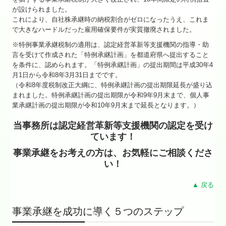
が設けられました。
★立子の耳より情報
これにより、自社株承継時の納税割合がゼロになったうえ、これま
で大きなハードルだった雇用確保要件が実質撤廃されました。
★相続のまめ知識
※特例事業承継税制の適用は、認定経営革新等支援機関の指導・助
言を受けて作成された「特例承継計画」を都道府県へ提出すること
料金について
を条件に、認められます。「特例承継計画」の提出期間は平成30年4
月1日から令和8年3月31日までです。
よくある質問
（令和8年度税制改正大綱に、特例承継計画の提出期限延長が盛り込
まれました。特例承継計画の提出期限が令和9年9月末まで、個人事
業承継計画の提出期限が令和10年9月末まで延長となります。）
金融機関の皆様へ
当事務所は認定経営革新等支援機関の認定を受け
当社のサービス
ています！
お問い合わせ
事業承継をお考えの方は、お気軽にご相談くださ
い！
個人情報保護方針
▲ 戻る
事業承継を成功に導く５つのステップ